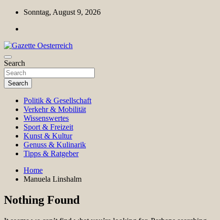
Skip
Sonntag, August 9, 2026
to
content
Magazin für Freizeit, Politik, Kultur & Wissenschaft
Search
Gazette Oesterreich
Search
Politik & Gesellschaft
Verkehr & Mobilität
Wissenswertes
Sport & Freizeit
Kunst & Kultur
Genuss & Kulinarik
Tipps & Ratgeber
Home
Manuela Linshalm
Nothing Found