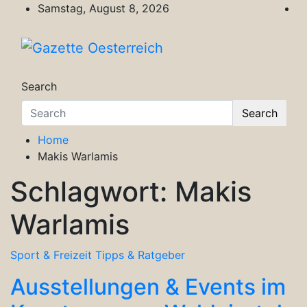
Skip
Samstag, August 8, 2026
to
content
Gazette Oesterreich
Magazin für Freizeit, Politik, Kultur & Wisse
Search
Search
Home
Makis Warlamis
Schlagwort:
Makis
Warlamis
Sport & Freizeit
Tipps & Ratgeber
Ausstellungen & Events im