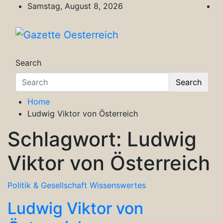
Skip
Samstag, August 8, 2026
to
content
Gazette Oesterreich
Magazin für Freizeit, Politik, Kultur & Wisse
Search
Search
Home
Ludwig Viktor von Österreich
Schlagwort:
Ludwig
Viktor von Österreich
Politik & Gesellschaft
Wissenswertes
Ludwig Viktor von