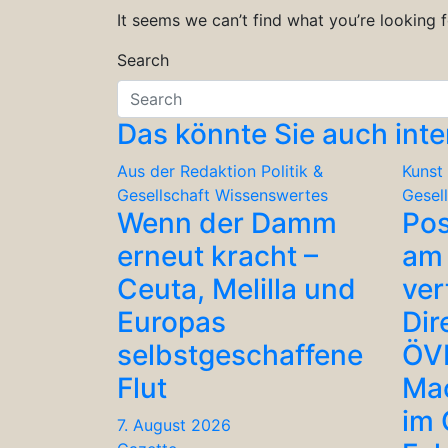
It seems we can’t find what you’re looking 
Search
Das könnte Sie auch inte
Aus der Redaktion
Politik &
Kunst 
Gesellschaft
Wissenswertes
Gesel
Wenn der Damm
Po
erneut kracht –
am 
Ceuta, Melilla und
ver
Europas
Dir
selbstgeschaffene
ÖV
Flut
Ma
im
7. August 2026