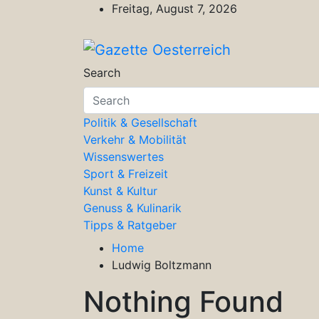
Skip
Freitag, August 7, 2026
to
content
Gazette Oesterreich
Magazin für Freizeit, Politik, Kultu
Search
Politik & Gesellschaft
Verkehr & Mobilität
Wissenswertes
Sport & Freizeit
Kunst & Kultur
Genuss & Kulinarik
Tipps & Ratgeber
Home
Ludwig Boltzmann
Nothing Found