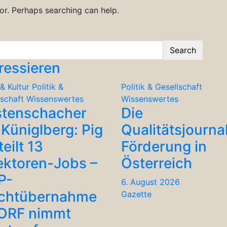
for. Perhaps searching can help.
Search
ressieren
& Kultur
Politik &
Politik & Gesellschaft
lschaft
Wissenswertes
Wissenswertes
stenschacher
Die
Küniglberg: Pig
Qualitätsjourna
teilt 13
Förderung in
ektoren-Jobs –
Österreich
P-
6. August 2026
chtübernahme
Gazette
 ORF nimmt