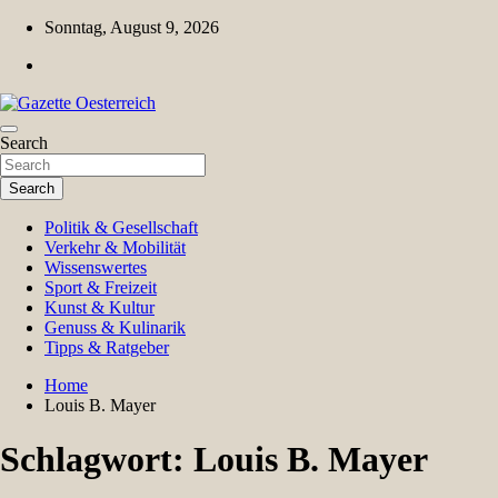
Skip
Sonntag, August 9, 2026
to
content
Magazin für Freizeit, Politik, Kultur & Wissenschaft
Search
Gazette Oesterreich
Search
Politik & Gesellschaft
Verkehr & Mobilität
Wissenswertes
Sport & Freizeit
Kunst & Kultur
Genuss & Kulinarik
Tipps & Ratgeber
Home
Louis B. Mayer
Schlagwort:
Louis B. Mayer