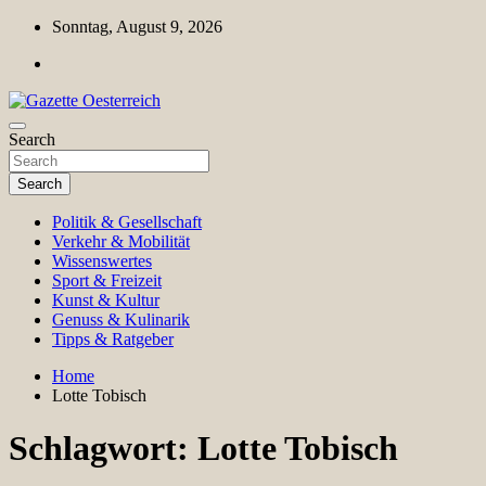
Skip
Sonntag, August 9, 2026
to
content
Magazin für Freizeit, Politik, Kultur & Wissenschaft
Search
Gazette Oesterreich
Search
Politik & Gesellschaft
Verkehr & Mobilität
Wissenswertes
Sport & Freizeit
Kunst & Kultur
Genuss & Kulinarik
Tipps & Ratgeber
Home
Lotte Tobisch
Schlagwort:
Lotte Tobisch