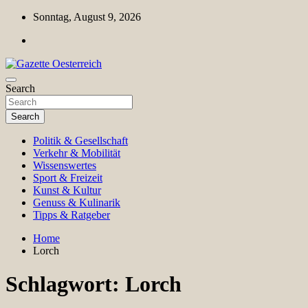
Skip
Sonntag, August 9, 2026
to
content
Magazin für Freizeit, Politik, Kultur & Wissenschaft
Search
Gazette Oesterreich
Search
Politik & Gesellschaft
Verkehr & Mobilität
Wissenswertes
Sport & Freizeit
Kunst & Kultur
Genuss & Kulinarik
Tipps & Ratgeber
Home
Lorch
Schlagwort:
Lorch