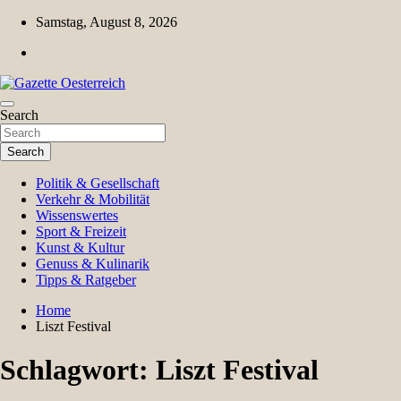
Skip
Samstag, August 8, 2026
to
content
Magazin für Freizeit, Politik, Kultur & Wissenschaft
Search
Gazette Oesterreich
Search
Politik & Gesellschaft
Verkehr & Mobilität
Wissenswertes
Sport & Freizeit
Kunst & Kultur
Genuss & Kulinarik
Tipps & Ratgeber
Home
Liszt Festival
Schlagwort:
Liszt Festival