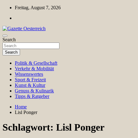
Skip
Freitag, August 7, 2026
to
content
Magazin für Freizeit, Politik, Kultur & Wissenschaft
Search
Gazette Oesterreich
Search
Politik & Gesellschaft
Verkehr & Mobilität
Wissenswertes
Sport & Freizeit
Kunst & Kultur
Genuss & Kulinarik
Tipps & Ratgeber
Home
Lisl Ponger
Schlagwort:
Lisl Ponger