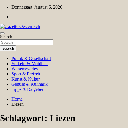
Skip
Donnerstag, August 6, 2026
to
content
Magazin für Freizeit, Politik, Kultur & Wissenschaft
Search
Gazette Oesterreich
Search
Politik & Gesellschaft
Verkehr & Mobilität
Wissenswertes
Sport & Freizeit
Kunst & Kultur
Genuss & Kulinarik
Tipps & Ratgeber
Home
Liezen
Schlagwort:
Liezen