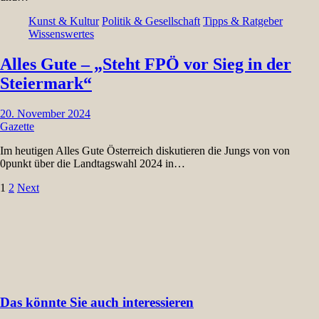
Kunst & Kultur
Politik & Gesellschaft
Tipps & Ratgeber
Wissenswertes
Alles Gute – „Steht FPÖ vor Sieg in der
Steiermark“
20. November 2024
Gazette
Im heutigen Alles Gute Österreich diskutieren die Jungs von von
0punkt über die Landtagswahl 2024 in…
Seitennummerierung
1
2
Next
der
Beiträge
Das könnte Sie auch interessieren