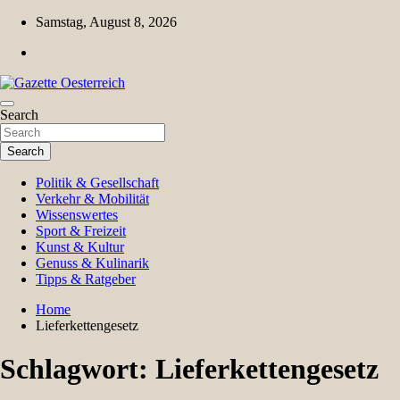
Skip
Samstag, August 8, 2026
to
content
Magazin für Freizeit, Politik, Kultur & Wissenschaft
Search
Gazette Oesterreich
Search
Politik & Gesellschaft
Verkehr & Mobilität
Wissenswertes
Sport & Freizeit
Kunst & Kultur
Genuss & Kulinarik
Tipps & Ratgeber
Home
Lieferkettengesetz
Schlagwort:
Lieferkettengesetz