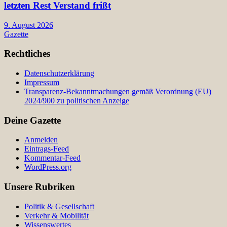
letzten Rest Verstand frißt
9. August 2026
Gazette
Rechtliches
Datenschutzerklärung
Impressum
Transparenz-Bekanntmachungen gemäß Verordnung (EU)
2024/900 zu politischen Anzeige
Deine Gazette
Anmelden
Eintrags-Feed
Kommentar-Feed
WordPress.org
Unsere Rubriken
Politik & Gesellschaft
Verkehr & Mobilität
Wissenswertes