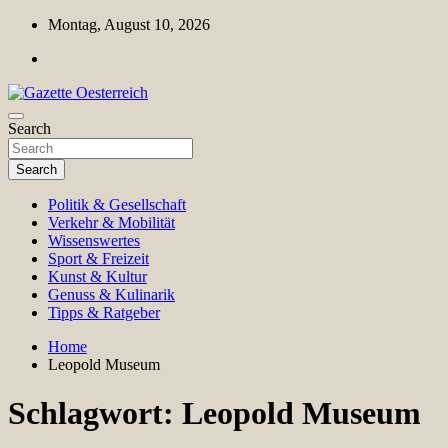
Skip
Montag, August 10, 2026
to
content
Magazin für Freizeit, Politik, Kultur & Wissenschaft
Search
Gazette Oesterreich
Search
Politik & Gesellschaft
Verkehr & Mobilität
Wissenswertes
Sport & Freizeit
Kunst & Kultur
Genuss & Kulinarik
Tipps & Ratgeber
Home
Leopold Museum
Schlagwort:
Leopold Museum