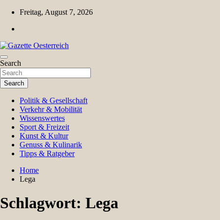
Skip
Freitag, August 7, 2026
to
content
Magazin für Freizeit, Politik, Kultur & Wissenschaft
Search
Gazette Oesterreich
Search
Politik & Gesellschaft
Verkehr & Mobilität
Wissenswertes
Sport & Freizeit
Kunst & Kultur
Genuss & Kulinarik
Tipps & Ratgeber
Home
Lega
Schlagwort:
Lega