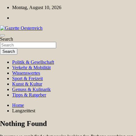
Skip
Montag, August 10, 2026
to
content
Magazin für Freizeit, Politik, Kultur & Wissenschaft
Search
Gazette Oesterreich
Search
Politik & Gesellschaft
Verkehr & Mobilität
Wissenswertes
Sport & Freizeit
Kunst & Kultur
Genuss & Kulinarik
Tipps & Ratgeber
Home
Langzeittest
Nothing Found