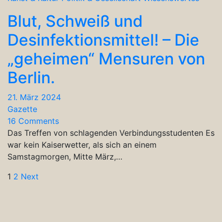
Blut, Schweiß und
Desinfektionsmittel! – Die
„geheimen“ Mensuren von
Berlin.
21. März 2024
Gazette
16 Comments
Das Treffen von schlagenden Verbindungsstudenten Es
war kein Kaiserwetter, als sich an einem
Samstagmorgen, Mitte März,…
Seitennummerierung
1
2
Next
der
Beiträge