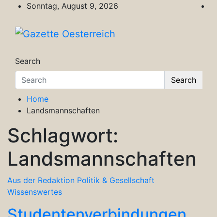
Skip
Sonntag, August 9, 2026
to
content
Gazette Oesterreich
Magazin für Freizeit, Politik, Kultur & Wisse
Search
Search
Home
Landsmannschaften
Schlagwort:
Landsmannschaften
Aus der Redaktion
Politik & Gesellschaft
Wissenswertes
Studentenverbindungen