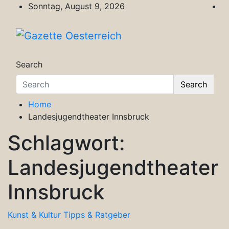
Skip
Sonntag, August 9, 2026
to
content
Gazette Oesterreich
Magazin für Freizeit, Politik, Kultur & Wisse
Search
Search
Home
Landesjugendtheater Innsbruck
Schlagwort:
Landesjugendtheater
Innsbruck
Kunst & Kultur
Tipps & Ratgeber