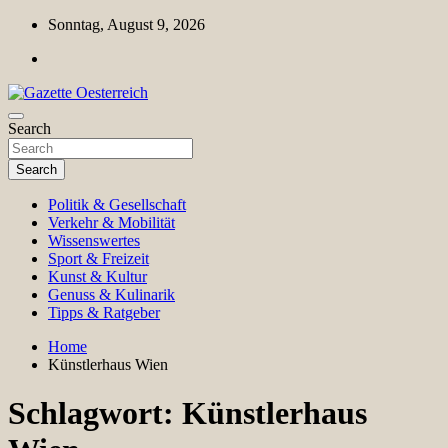
Skip
Sonntag, August 9, 2026
to
content
Magazin für Freizeit, Politik, Kultur & Wissenschaft
Search
Gazette Oesterreich
Search
Politik & Gesellschaft
Verkehr & Mobilität
Wissenswertes
Sport & Freizeit
Kunst & Kultur
Genuss & Kulinarik
Tipps & Ratgeber
Home
Künstlerhaus Wien
Schlagwort:
Künstlerhaus