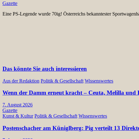
Gazette
Eine PS-Legende wurde 70ig! Österreichs bekanntester Sportwagenhä
Das könnte Sie auch interessieren
Aus der Redaktion
Politik & Gesellschaft
Wissenswertes
Wenn der Damm erneut kracht – Ceuta, Melilla und E
7. August 2026
Gazette
Kunst & Kultur
Politik & Gesellschaft
Wissenswertes
Postenschacher am Küniglberg: Pig verteilt 13 Di