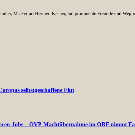
ndler, Mr. Ferrari Heribert Kasper, lud prominente Freunde und Wegb
uropas selbstgeschaffene Flut
rektoren-Jobs – ÖVP-Machtübernahme im ORF nimmt Fa