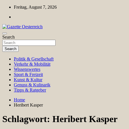
Skip
Freitag, August 7, 2026
to
content
Magazin für Freizeit, Politik, Kultur & Wissenschaft
Search
Gazette Oesterreich
Search
Politik & Gesellschaft
Verkehr & Mobilität
Wissenswertes
Sport & Freizeit
Kunst & Kultur
Genuss & Kulinarik
Tipps & Ratgeber
Home
Heribert Kasper
Schlagwort:
Heribert Kasper