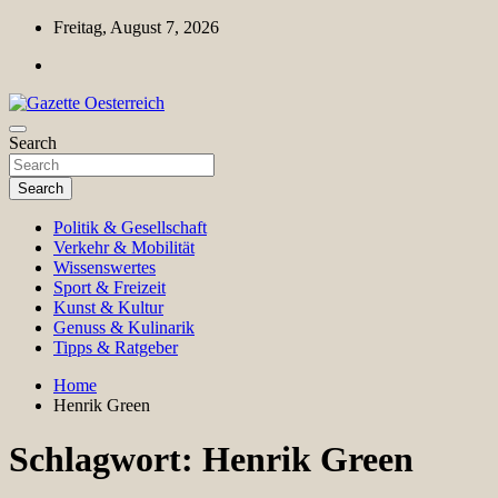
Skip
Freitag, August 7, 2026
to
content
Magazin für Freizeit, Politik, Kultur & Wissenschaft
Search
Gazette Oesterreich
Search
Politik & Gesellschaft
Verkehr & Mobilität
Wissenswertes
Sport & Freizeit
Kunst & Kultur
Genuss & Kulinarik
Tipps & Ratgeber
Home
Henrik Green
Schlagwort:
Henrik Green