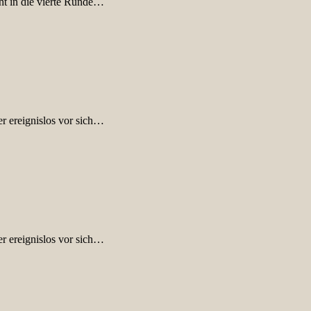
ht in die vierte Runde…
der ereignislos vor sich…
der ereignislos vor sich…