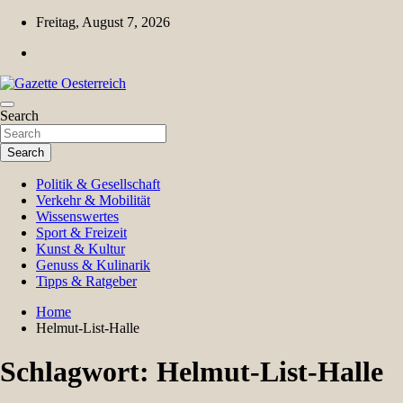
Skip
Freitag, August 7, 2026
to
content
Magazin für Freizeit, Politik, Kultur & Wissenschaft
Search
Gazette Oesterreich
Search
Politik & Gesellschaft
Verkehr & Mobilität
Wissenswertes
Sport & Freizeit
Kunst & Kultur
Genuss & Kulinarik
Tipps & Ratgeber
Home
Helmut-List-Halle
Schlagwort:
Helmut-List-Halle