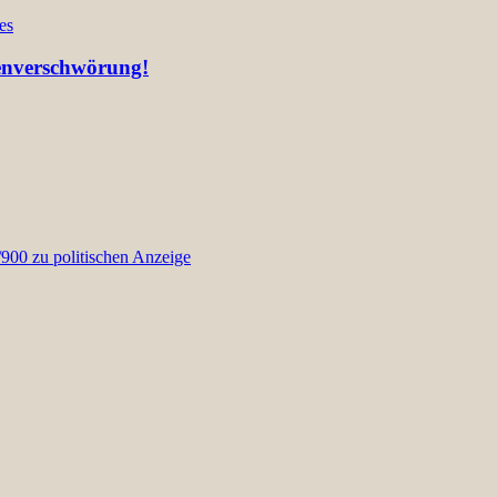
es
ienverschwörung!
00 zu politischen Anzeige