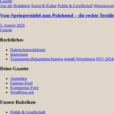
Gazette
Aus der Redaktion
Kunst & Kultur
Politik & Gesellschaft
Wissenswert
Vom Springerstiefel zum Polohemd – die rechte Textil
5. August 2026
Gazette
Rechtliches
Datenschutzerklärung
Impressum
Transparenz-Bekanntmachungen gemäß Verordnung (EU) 2024/9
Deine Gazette
Anmelden
Eintrags-Feed
Kommentar-Feed
WordPress.org
Unsere Rubriken
Politik & Gesellschaft