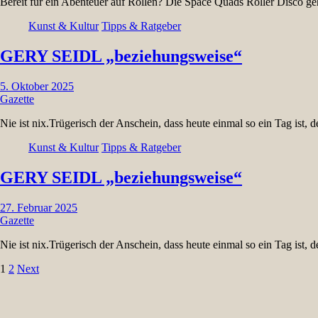
Bereit für ein Abenteuer auf Rollen? Die Space Quads Roller Disco ge
Kunst & Kultur
Tipps & Ratgeber
GERY SEIDL „beziehungsweise“
5. Oktober 2025
Gazette
Nie ist nix.Trügerisch der Anschein, dass heute einmal so ein Tag ist, 
Kunst & Kultur
Tipps & Ratgeber
GERY SEIDL „beziehungsweise“
27. Februar 2025
Gazette
Nie ist nix.Trügerisch der Anschein, dass heute einmal so ein Tag ist, 
Seitennummerierung
1
2
Next
der
Beiträge