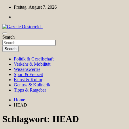
Skip
Freitag, August 7, 2026
to
content
Magazin für Freizeit, Politik, Kultur & Wissenschaft
Search
Gazette Oesterreich
Search
Politik & Gesellschaft
Verkehr & Mobilität
Wissenswertes
Sport & Freizeit
Kunst & Kultur
Genuss & Kulinarik
Tipps & Ratgeber
Home
HEAD
Schlagwort:
HEAD