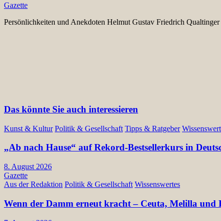
Gazette
Persönlichkeiten und Anekdoten Helmut Gustav Friedrich Qualtinger (
Das könnte Sie auch interessieren
Kunst & Kultur
Politik & Gesellschaft
Tipps & Ratgeber
Wissenswert
„Ab nach Hause“ auf Rekord-Bestsellerkurs in Deuts
8. August 2026
Gazette
Aus der Redaktion
Politik & Gesellschaft
Wissenswertes
Wenn der Damm erneut kracht – Ceuta, Melilla und E