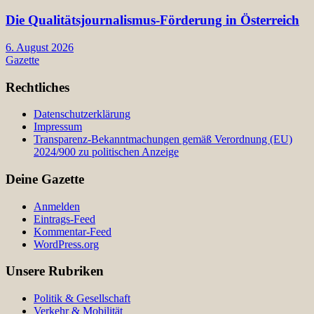
Die Qualitätsjournalismus-Förderung in Österreich
6. August 2026
Gazette
Rechtliches
Datenschutzerklärung
Impressum
Transparenz-Bekanntmachungen gemäß Verordnung (EU)
2024/900 zu politischen Anzeige
Deine Gazette
Anmelden
Eintrags-Feed
Kommentar-Feed
WordPress.org
Unsere Rubriken
Politik & Gesellschaft
Verkehr & Mobilität