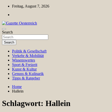
Skip
Freitag, August 7, 2026
to
content
Magazin für Freizeit, Politik, Kultur & Wissenschaft
Search
Gazette Oesterreich
Search
Politik & Gesellschaft
Verkehr & Mobilität
Wissenswertes
Sport & Freizeit
Kunst & Kultur
Genuss & Kulinarik
Tipps & Ratgeber
Home
Hallein
Schlagwort:
Hallein