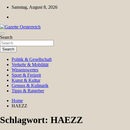
Skip
Samstag, August 8, 2026
to
content
Magazin für Freizeit, Politik, Kultur & Wissenschaft
Search
Gazette Oesterreich
Search
Politik & Gesellschaft
Verkehr & Mobilität
Wissenswertes
Sport & Freizeit
Kunst & Kultur
Genuss & Kulinarik
Tipps & Ratgeber
Home
HAEZZ
Schlagwort:
HAEZZ