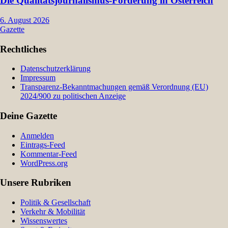
Die Qualitätsjournalismus-Förderung in Österreich
6. August 2026
Gazette
Rechtliches
Datenschutzerklärung
Impressum
Transparenz-Bekanntmachungen gemäß Verordnung (EU)
2024/900 zu politischen Anzeige
Deine Gazette
Anmelden
Eintrags-Feed
Kommentar-Feed
WordPress.org
Unsere Rubriken
Politik & Gesellschaft
Verkehr & Mobilität
Wissenswertes