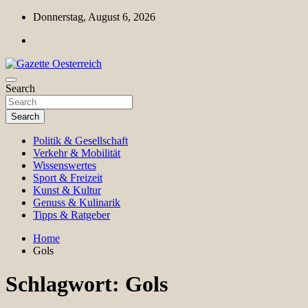
Skip
Donnerstag, August 6, 2026
to
content
Magazin für Freizeit, Politik, Kultur & Wissenschaft
Search
Gazette Oesterreich
Search
Politik & Gesellschaft
Verkehr & Mobilität
Wissenswertes
Sport & Freizeit
Kunst & Kultur
Genuss & Kulinarik
Tipps & Ratgeber
Home
Gols
Schlagwort:
Gols