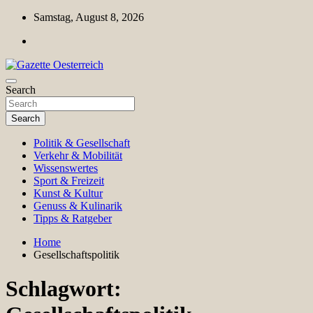
Skip
Samstag, August 8, 2026
to
content
Magazin für Freizeit, Politik, Kultur & Wissenschaft
Search
Gazette Oesterreich
Search
Politik & Gesellschaft
Verkehr & Mobilität
Wissenswertes
Sport & Freizeit
Kunst & Kultur
Genuss & Kulinarik
Tipps & Ratgeber
Home
Gesellschaftspolitik
Schlagwort: