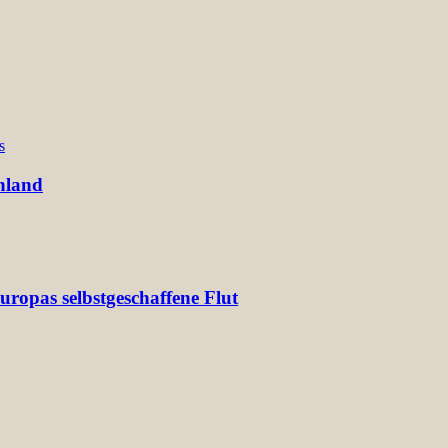
s
hland
ropas selbstgeschaffene Flut