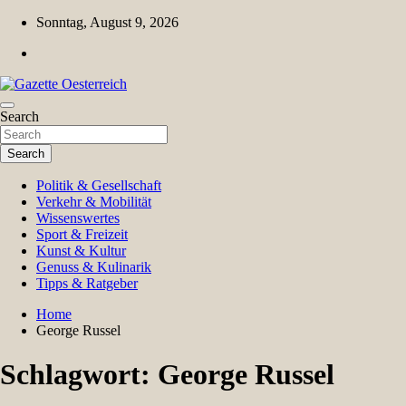
Skip
Sonntag, August 9, 2026
to
content
Magazin für Freizeit, Politik, Kultur & Wissenschaft
Search
Gazette Oesterreich
Search
Politik & Gesellschaft
Verkehr & Mobilität
Wissenswertes
Sport & Freizeit
Kunst & Kultur
Genuss & Kulinarik
Tipps & Ratgeber
Home
George Russel
Schlagwort:
George Russel