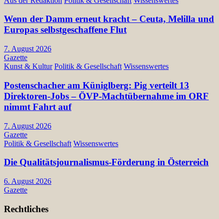
Aus der Redaktion
Politik & Gesellschaft
Wissenswertes
Wenn der Damm erneut kracht – Ceuta, Melilla und
Europas selbstgeschaffene Flut
7. August 2026
Gazette
Kunst & Kultur
Politik & Gesellschaft
Wissenswertes
Postenschacher am Küniglberg: Pig verteilt 13
Direktoren-Jobs – ÖVP-Machtübernahme im ORF
nimmt Fahrt auf
7. August 2026
Gazette
Politik & Gesellschaft
Wissenswertes
Die Qualitätsjournalismus-Förderung in Österreich
6. August 2026
Gazette
Rechtliches