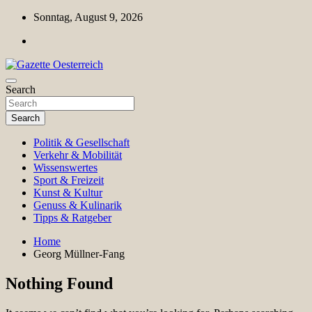
Skip
Sonntag, August 9, 2026
to
content
Magazin für Freizeit, Politik, Kultur & Wissenschaft
Search
Gazette Oesterreich
Search
Politik & Gesellschaft
Verkehr & Mobilität
Wissenswertes
Sport & Freizeit
Kunst & Kultur
Genuss & Kulinarik
Tipps & Ratgeber
Home
Georg Müllner-Fang
Nothing Found