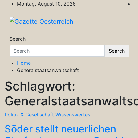
Skip
Montag, August 10, 2026
to
content
Gazette Oesterreich
Magazin für Freizeit, Politik, Kultur & Wisse
Search
Search
Home
Generalstaatsanwaltschaft
Schlagwort:
Generalstaatsanwalts
Politik & Gesellschaft
Wissenswertes
Söder stellt neuerlichen