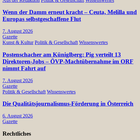
Aus der Redaktion
Politik & Gesellschaft
Wissenswertes
Wenn der Damm erneut kracht – Ceuta, Melilla und
Europas selbstgeschaffene Flut
7. August 2026
Gazette
Kunst & Kultur
Politik & Gesellschaft
Wissenswertes
Postenschacher am Küniglberg: Pig verteilt 13
Direktoren-Jobs – ÖVP-Machtübernahme im ORF
nimmt Fahrt auf
7. August 2026
Gazette
Politik & Gesellschaft
Wissenswertes
Die Qualitätsjournalismus-Förderung in Österreich
6. August 2026
Gazette
Rechtliches