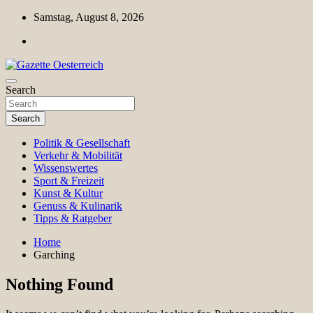
Skip
Samstag, August 8, 2026
to
content
Magazin für Freizeit, Politik, Kultur & Wissenschaft
Search
Gazette Oesterreich
Search
Politik & Gesellschaft
Verkehr & Mobilität
Wissenswertes
Sport & Freizeit
Kunst & Kultur
Genuss & Kulinarik
Tipps & Ratgeber
Home
Garching
Nothing Found