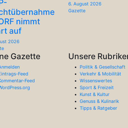
P-
6. August 2026
chtübernahme
Gazette
 ORF nimmt
rt auf
gust 2026
te
ne Gazette
Unsere Rubrike
Anmelden
Politik & Gesellschaft
Eintrags-Feed
Verkehr & Mobilität
Kommentar-Feed
Wissenswertes
WordPress.org
Sport & Freizeit
Kunst & Kultur
Genuss & Kulinarik
Tipps & Ratgeber