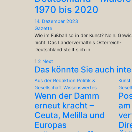
1970 bis 2020
14. Dezember 2023
Gazette
Wie im Fußball so in der Kunst? Nein. Gewis
nicht. Das Länderverhältnis Österreich-
Deutschland stellt sich in…
Seitennummerierung
1
2
Next
Das könnte Sie auch inte
der
Aus der Redaktion
Politik &
Kunst 
Beiträge
Gesellschaft
Wissenswertes
Gesel
Wenn der Damm
Po
erneut kracht –
am 
Ceuta, Melilla und
ver
Europas
Dir