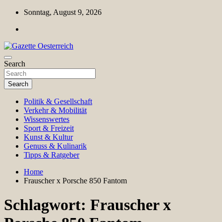
Skip
Sonntag, August 9, 2026
to
content
Magazin für Freizeit, Politik, Kultur & Wissenschaft
Search
Gazette Oesterreich
Search
Politik & Gesellschaft
Verkehr & Mobilität
Wissenswertes
Sport & Freizeit
Kunst & Kultur
Genuss & Kulinarik
Tipps & Ratgeber
Home
Frauscher x Porsche 850 Fantom
Schlagwort:
Frauscher x