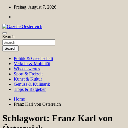
Skip
Freitag, August 7, 2026
to
content
Magazin für Freizeit, Politik, Kultur & Wissenschaft
Search
Gazette Oesterreich
Search
Politik & Gesellschaft
Verkehr & Mobilität
Wissenswertes
Sport & Freizeit
Kunst & Kultur
Genuss & Kulinarik
Tipps & Ratgeber
Home
Franz Karl von Österreich
Schlagwort:
Franz Karl von