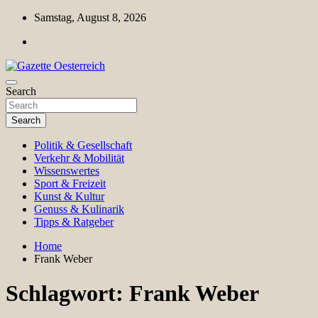
Skip
Samstag, August 8, 2026
to
content
Magazin für Freizeit, Politik, Kultur & Wissenschaft
Search
Gazette Oesterreich
Search
Politik & Gesellschaft
Verkehr & Mobilität
Wissenswertes
Sport & Freizeit
Kunst & Kultur
Genuss & Kulinarik
Tipps & Ratgeber
Home
Frank Weber
Schlagwort:
Frank Weber