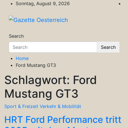
Skip
Sonntag, August 9, 2026
to
content
Gazette Oesterreich
Magazin für Freizeit, Politik, Kultur & Wisse
Search
Search
Home
Ford Mustang GT3
Schlagwort:
Ford
Mustang GT3
Sport & Freizeit
Verkehr & Mobilität
HRT Ford Performance tritt