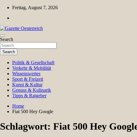
Skip
Freitag, August 7, 2026
to
content
Magazin für Freizeit, Politik, Kultur & Wissenschaft
Search
Gazette Oesterreich
Search
Politik & Gesellschaft
Verkehr & Mobilität
Wissenswertes
Sport & Freizeit
Kunst & Kultur
Genuss & Kulinarik
Tipps & Ratgeber
Home
Fiat 500 Hey Google
Schlagwort:
Fiat 500 Hey Googl