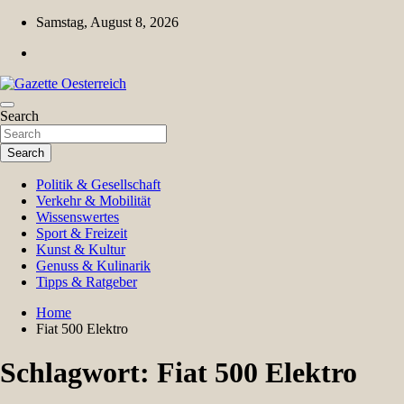
Skip
Samstag, August 8, 2026
to
content
Magazin für Freizeit, Politik, Kultur & Wissenschaft
Search
Gazette Oesterreich
Search
Politik & Gesellschaft
Verkehr & Mobilität
Wissenswertes
Sport & Freizeit
Kunst & Kultur
Genuss & Kulinarik
Tipps & Ratgeber
Home
Fiat 500 Elektro
Schlagwort:
Fiat 500 Elektro