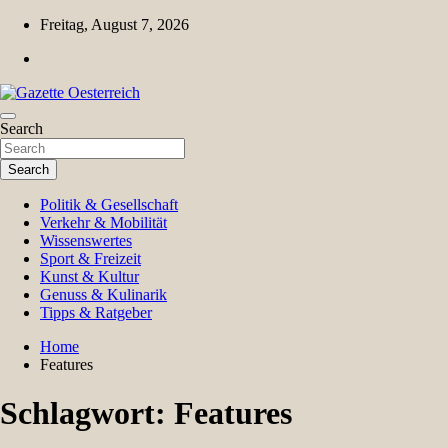
Skip
Freitag, August 7, 2026
to
content
Magazin für Freizeit, Politik, Kultur & Wissenschaft
Search
Gazette Oesterreich
Search
Politik & Gesellschaft
Verkehr & Mobilität
Wissenswertes
Sport & Freizeit
Kunst & Kultur
Genuss & Kulinarik
Tipps & Ratgeber
Home
Features
Schlagwort:
Features