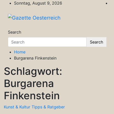
Skip
Sonntag, August 9, 2026
to
content
Gazette Oesterreich
Magazin für Freizeit, Politik, Kultur & Wisse
Search
Search
Home
Burgarena Finkenstein
Schlagwort:
Burgarena
Finkenstein
Kunst & Kultur
Tipps & Ratgeber