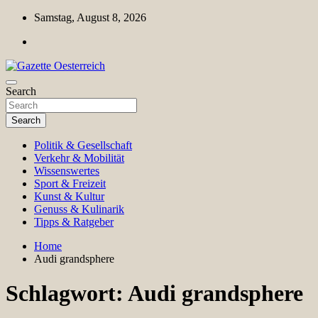
Skip
Samstag, August 8, 2026
to
content
Magazin für Freizeit, Politik, Kultur & Wissenschaft
Search
Gazette Oesterreich
Search
Politik & Gesellschaft
Verkehr & Mobilität
Wissenswertes
Sport & Freizeit
Kunst & Kultur
Genuss & Kulinarik
Tipps & Ratgeber
Home
Audi grandsphere
Schlagwort:
Audi grandsphere