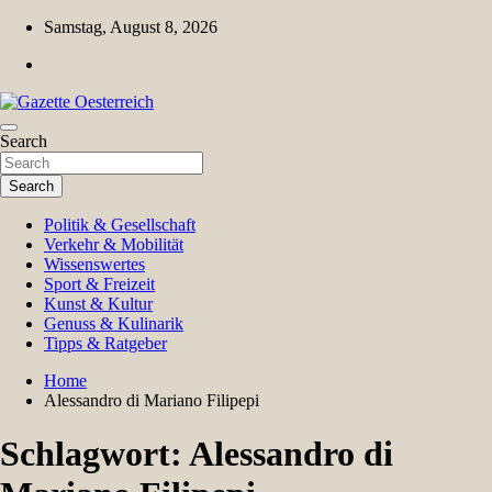
Skip
Samstag, August 8, 2026
to
content
Magazin für Freizeit, Politik, Kultur & Wissenschaft
Search
Gazette Oesterreich
Search
Politik & Gesellschaft
Verkehr & Mobilität
Wissenswertes
Sport & Freizeit
Kunst & Kultur
Genuss & Kulinarik
Tipps & Ratgeber
Home
Alessandro di Mariano Filipepi
Schlagwort:
Alessandro di