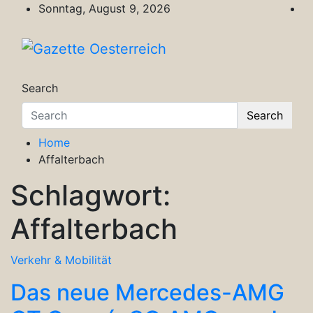
Skip
Sonntag, August 9, 2026
to
content
Gazette Oesterreich
Magazin für Freizeit, Politik, Kultur & Wisse
Search
Search
Home
Affalterbach
Schlagwort:
Affalterbach
Verkehr & Mobilität
Das neue Mercedes-AMG