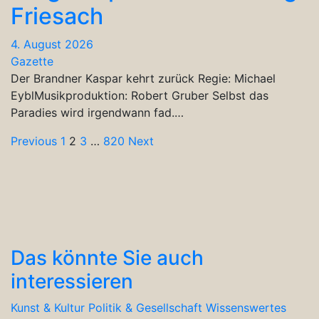
Friesach
4. August 2026
Gazette
Der Brandner Kaspar kehrt zurück Regie: Michael
EyblMusikproduktion: Robert Gruber Selbst das
Paradies wird irgendwann fad.…
Seitennummerierung
Previous
1
2
3
…
820
Next
der
Beiträge
Das könnte Sie auch
interessieren
Kunst & Kultur
Politik & Gesellschaft
Wissenswertes