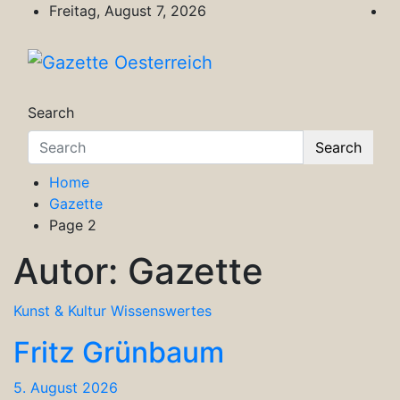
Skip
Freitag, August 7, 2026
to
content
Gazette Oesterreich
Magazin für Freizeit, Politik, Kultur & Wisse
Search
Search
Home
Gazette
Page 2
Autor:
Gazette
Kunst & Kultur
Wissenswertes
Fritz Grünbaum
5. August 2026