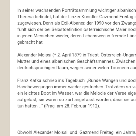
In seiner wachsenden Porträtsammlung wichtiger albanische
Theresa befindet, hat der Linzer Künstler Gazmend Freitag
zugewiesen. Denn als Exil-Albaner, der 1990 vor den Zwa
fühlt sich der bei Selbstdefinition österreichische Maler n
in jenen Menschen wieder, deren Lebensweg in fremde Lände
gebracht hat.
Alexander Moissi (* 2. April 1879 in Triest, Österreich-Ungar
Mutter und eines albanischen Geschäftsmannes. Zwischen 1
deutschsprachigen Raum, wegen seiner vielen Tourneen auc
Franz Kafka schrieb ins Tagebuch: „Runde Wangen und doch
Handbewegungen immer wieder gestrichen. Trotzdem so viel
ein leichtes Boot im Wasser, war die Melodie der Verse ei
aufgelöst, sie waren so zart angefasst worden, dass sie 
tun hatten …“ (Prag, am 28. Februar 1912).
Obwohl Alexander Moissi und Gazmend Freitag ein Jahrhunde