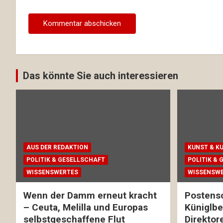
Das könnte Sie auch interessieren
AUS DER REDAKTION
KUNST & K
POLITIK & GESELLSCHAFT
POLITIK &
WISSENSWERTES
WISSENSW
Wenn der Damm erneut kracht
Postens
– Ceuta, Melilla und Europas
Küniglber
selbstgeschaffene Flut
Direktor