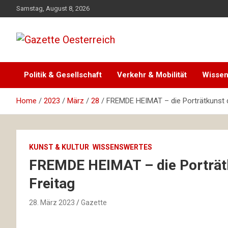
Skip
Samstag, August 8, 2026
to
content
Magazin für Freizeit, Politik, Kultur & Wissenschaft
Gazette Oesterreich
Politik & Gesellschaft
Verkehr & Mobilität
Wissen
Home
2023
März
28
FREMDE HEIMAT – die Porträtkunst 
KUNST & KULTUR
WISSENSWERTES
FREMDE HEIMAT – die Porträt
Freitag
28. März 2023
Gazette