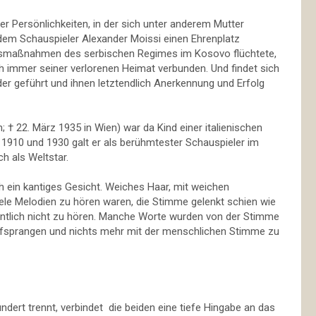
r Persönlichkeiten, in der sich unter anderem Mutter
 dem Schauspieler Alexander Moissi einen Ehrenplatz
ngsmaßnahmen des serbischen Regimes im Kosovo flüchtete,
och immer seiner verlorenen Heimat verbunden. Und findet sich
r geführt und ihnen letztendlich Anerkennung und Erfolg
n; † 22. März 1935 in Wien) war da Kind einer italienischen
910 und 1930 galt er als berühmtester Schauspieler im
h als Weltstar.
 ein kantiges Gesicht. Weiches Haar, mit weichen
e Melodien zu hören waren, die Stimme gelenkt schien wie
gentlich nicht zu hören. Manche Worte wurden von der Stimme
aufsprangen und nichts mehr mit der menschlichen Stimme zu
rt trennt, verbindet die beiden eine tiefe Hingabe an das