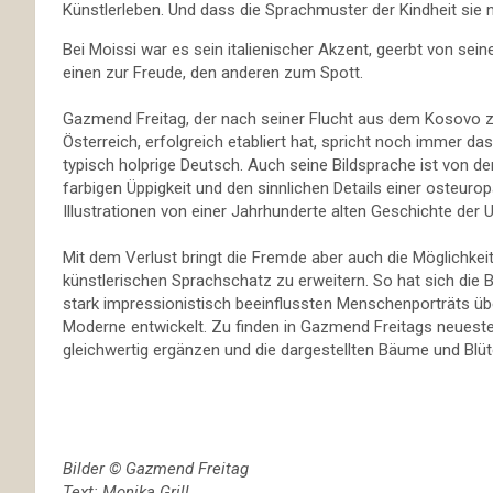
Künstlerleben. Und dass die Sprachmuster der Kindheit sie 
Bei Moissi war es sein italienischer Akzent, geerbt von sei
einen zur Freude, den anderen zum Spott.
Gazmend Freitag, der nach seiner Flucht aus dem Kosovo zue
Österreich, erfolgreich etabliert hat, spricht noch immer da
typisch holprige Deutsch. Auch seine Bildsprache ist von 
farbigen Üppigkeit und den sinnlichen Details einer osteuro
Illustrationen von einer Jahrhunderte alten Geschichte der
Mit dem Verlust bringt die Fremde aber auch die Möglichke
künstlerischen Sprachschatz zu erweitern. So hat sich die
stark impressionistisch beeinflussten Menschenporträts über
Moderne entwickelt. Zu finden in Gazmend Freitags neuesten
gleichwertig ergänzen und die dargestellten Bäume und Blüten
Bilder © Gazmend Freitag
Text: Monika Grill