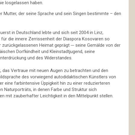
nie losgelassen haben.
ner Mutter, der seine Sprache und sein Singen bestimmte – den
rst in Deutschland lebte und sich seit 2004 in Linz,
s für die innere Zerrissenheit der Diaspora Kosovaren so
der zurückgelassenen Heimat geprägt ─ seine Gemälde von der
päischen Dorfkindheit und Kleinstadtjugend, seine
 Unterdrückung und des Widerstandes.
it, das Vertraue mit neuen Augen zu betrachten und den
 Bildsprache des vorwiegend autodidaktischen Künstlers von
 eine farbintensive Üppigkeit hin zu einer reduzierteren
 Naturporträts, in denen Farbe und Struktur sich
 mit zauberhafter Leichtigkeit in den Mittelpunkt stellen.