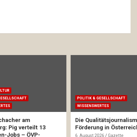
ULTUR
 GESELLSCHAFT
POLITIK & GESELLSCHAFT
ERTES
WISSENSWERTES
chacher am
Die Qualitätsjournalis
g: Pig verteilt 13
Förderung in Österreic
en-Jobs – ÖVP-
6. August 2026
Gazette